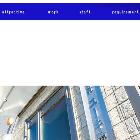
attractive
work
staff
requirement