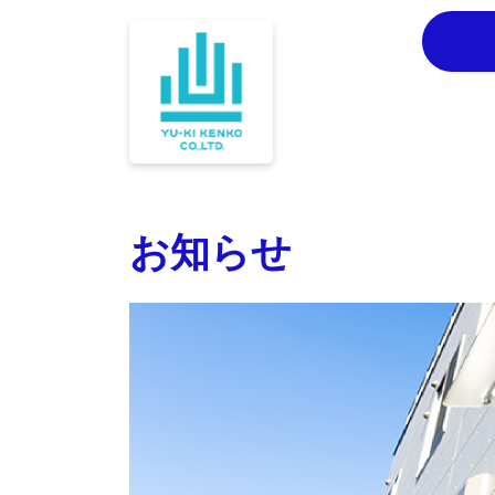
コ
ナ
ン
ビ
テ
ゲ
ン
ー
ツ
シ
へ
ョ
ス
ン
キ
に
ッ
移
プ
動
お知らせ