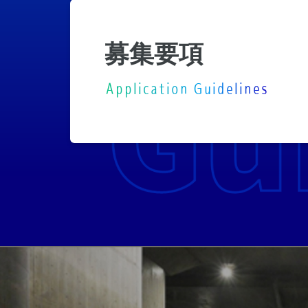
募集要項
Application Guidelines